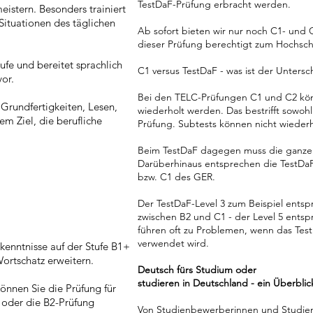
TestDaF-Prüfung erbracht werden.
eistern. Besonders trainiert
Situationen des täglichen
Ab sofort bieten wir nur noch C1- und
dieser Prüfung berechtigt zum Hochsc
ufe und bereitet sprachlich
C1 versus TestDaF - was ist der Untersc
vor.
Bei den TELC-Prüfungen C1 und C2 könn
r Grundfertigkeiten, Lesen,
wiederholt werden. Das bestrifft sowohl 
m Ziel, die berufliche
Prüfung. Subtests können nicht wieder
Beim TestDaF dagegen muss die ganze 
Darüberhinaus entsprechen die TestDaF
bzw. C1 des GER.
Der TestDaF-Level 3 zum Beispiel entspr
zwischen B2 und C1 - der Level 5 entspr
führen oft zu Problemen, wenn das Tes
verwendet wird.
kenntnisse auf der Stufe B1+
ortschatz erweitern.
Deutsch fürs Studium oder
studieren in Deutschland - ein Überblic
önnen Sie die Prüfung für
” oder die B2-Prüfung
Von Studienbewerberinnen und Studienb