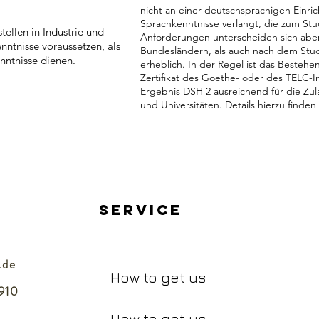
nicht an einer deutschsprachigen Einr
Sprachkenntnisse verlangt, die zum St
ellen in Industrie und
Anforderungen unterscheiden sich aber
ntnisse voraussetzen, als
Bundesländern, als auch nach dem Stu
enntnisse dienen.
erheblich. In der Regel ist das Bestehe
Zertifikat des Goethe- oder des TELC-I
Ergebnis DSH 2 ausreichend für die Zu
und Universitäten. Details hierzu finden
Service
.de
How to get us
910
How to get us