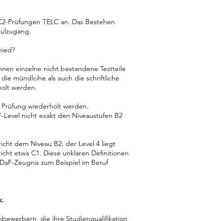
 C2-Prüfungen TELC an. Das Bestehen
hulzugang.
hied?
en einzelne nicht bestandene Testteile
die mündlcihe als auch die schriftliche
holt werden.
Prüfung wiederholt werden.
-Level nicht exakt den Niveaustufen B2
icht dem Niveau B2, der Level 4 liegt
icht etwa C1. Diese unklaren Definitionen
tDaF-Zeugnis zum Beispiel im Beruf
k.
ewerbern, die ihre Studienqualifikation