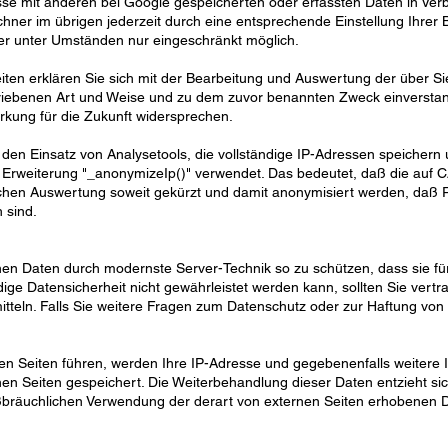
esse mit anderen bei Google gespeicherten oder erfassten Daten in Ver
ner im übrigen jederzeit durch eine entsprechende Einstellung Ihrer 
er unter Umständen nur eingeschränkt möglich.
n erklären Sie sich mit der Bearbeitung und Auswertung der über Si
hriebenen Art und Weise und zu dem zuvor benannten Zweck einversta
rkung für die Zukunft widersprechen.
den Einsatz von Analysetools, die vollständige IP-Adressen speichern u
 Erweiterung "_anonymizeIp()" verwendet. Das bedeutet, daß die auf
ischen Auswertung soweit gekürzt und damit anonymisiert werden, daß
 sind.
n Daten durch modernste Server-Technik so zu schützen, dass sie für D
ige Datensicherheit nicht gewährleistet werden kann, sollten Sie vertr
tteln. Falls Sie weitere Fragen zum Datenschutz oder zur Haftung vo
nen Seiten führen, werden Ihre IP-Adresse und gegebenenfalls weitere I
ernen Seiten gespeichert. Die Weiterbehandlung dieser Daten entzieht 
äuchlichen Verwendung der derart von externen Seiten erhobenen Da