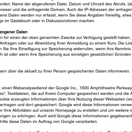
t werden: Name der abgerufenen Datei, Datum und Uhrzeit des Abrufs,
browser und die anfragende Domain. Auch die IP-Adressen der anfrag
ne Daten werden nur erfasst, wenn Sie diese Angaben freiwillig, etwa
ags im Gästebuch oder in Diskussionsforen machen.
ezogener Daten
 für einen der oben genannten Zwecke zur Verfügung gestellt haben, 
Anfragen oder zur Abwicklung Ihrer Anmeldung zu einem Kurs. Die Lö
Sie Ihre Einwilligung zur Speicherung widerrufen, wenn ihre Kenntnis 
ch ist oder wenn ihre Speicherung aus sonstigen gesetzlichen Gründen n
gern über die aktuell zu Ihrer Person gespeicherten Daten informieren.
, einen Webanalysedienst der Google Inc., 1600 Amphitheatre Parkway
ies", Textdateien, die auf Ihrem Computer gespeichert werden und di
ookie erzeugten Informationen über Ihre Nutzung dieser Webseiten (ein
ertragen und dort gespeichert. Google wird diese Informationen verw
 Ihre Aktivitäten auf unserer Homepage zu erstellen und um weitere m
ungen zu erbringen. Auch wird Google diese Informationen gegebenenfal
ritte diese Daten im Auftrag von Google verarbeiten.