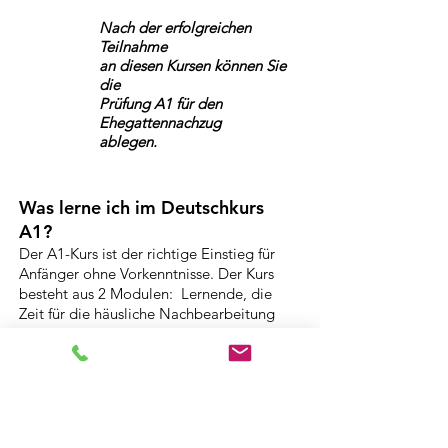
Nach der erfolgreichen
Teilnahme
an diesen Kursen können Sie
die
Prüfung A1 für den
Ehegattennachzug
ablegen.
Was lerne ich im Deutschkurs
A1?
Der A1-Kurs ist der richtige Einstieg für
Anfänger ohne Vorkenntnisse. Der Kurs
besteht aus 2 Modulen: Lernende, die
Zeit für die häusliche Nachbearbeitung
haben und lerngewohnt sind, wählen den
Intensivkurs A1K - für alle anderen ist der
A1.1 oder der A1A der richtige Kurs.
Es wird ab der ersten Stunde Deutsch
gesprochen Sie lernen wichtige Wörter