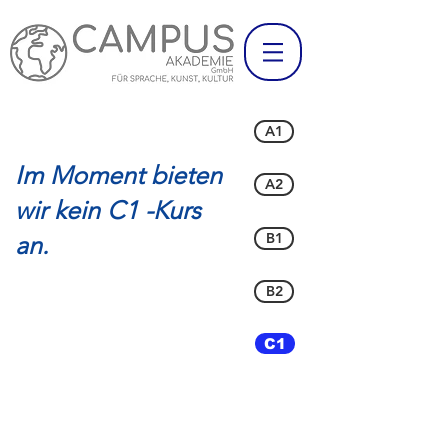
A1
Im Moment bieten
A2
wir kein C1 -Kurs
B1
an.
B2
C1