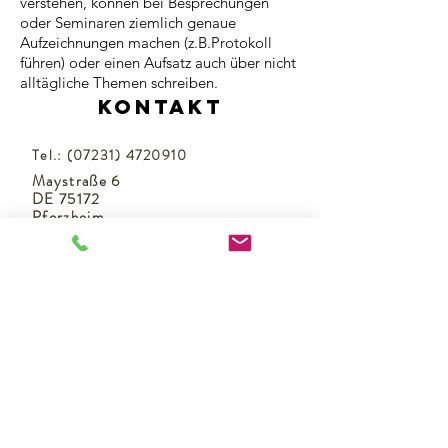
verstehen, können bei Besprechungen
oder Seminaren ziemlich genaue
Aufzeichnungen machen (z.B.Protokoll
führen) oder einen Aufsatz auch über nicht
alltägliche Themen schreiben.
Kontakt
Tel.:
(07231) 4720910
Maystraße 6
DE 75172
Pforzheim
Data protection
How to get us
Our rooms
Opening hours
How to get us